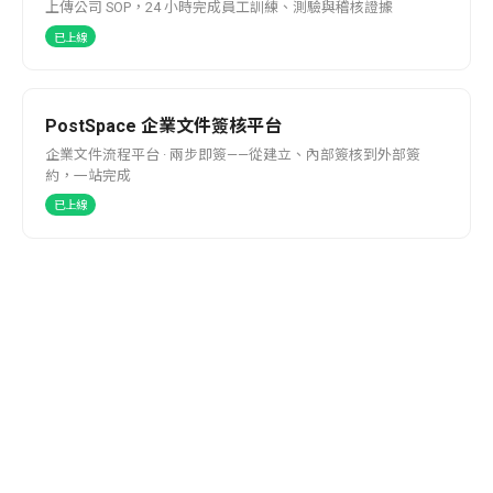
上傳公司 SOP，24 小時完成員工訓練、測驗與稽核證據
已上線
PostSpace 企業文件簽核平台
企業文件流程平台 · 兩步即簽——從建立、內部簽核到外部簽
約，一站完成
已上線