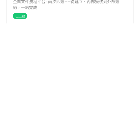
企業文件流程平台 · 兩步即簽——從建立、內部簽核到外部簽
約，一站完成
已上線