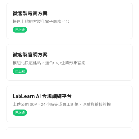
微客製電商方案
快速上線的客製化電子商務平台
已上線
微客製官網方案
模組化快速建站，適合中小企業形象官網
已上線
LabLearn AI 合規訓練平台
上傳公司 SOP，24 小時完成員工訓練、測驗與稽核證據
已上線
PostSpace 企業文件簽核平台