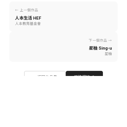
← 上一個作品
人本生活 HEF
人本教育基金會
下一個作品 →
星柚 Sing-u
星柚
前往網站 ↗
← 返回作品集