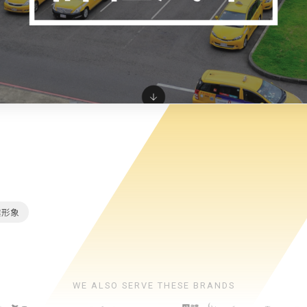
業形象
WE ALSO SERVE THESE BRANDS