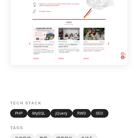
TECH STACK
PHP
MySQL
jQuery
RWD
SEO
TAGS