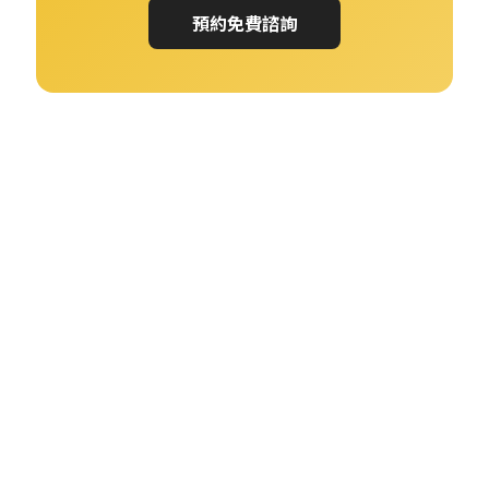
預約免費諮詢
← 上一個作品
徵美 MatchPay
徵美
下一個作品 →
VIS 教師點名系統
VIS
前往網站 ↗
← 返回作品集