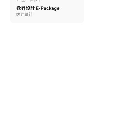
逸昇設計 E-Package
逸昇設計
前往網站 ↗
← 返回作品集
旗下產品：
SMS 簡訊平台
·
AI-SERP SEO 分析工具
·
Lab URL 短網址服務
·
微客製電商方案
·
微客製官網方案
·
LabLearn AI 合規訓練平台
·
PostSpace 企業文件簽核平台
© Copyright 2026 Lab Space | All Rights
Reserved