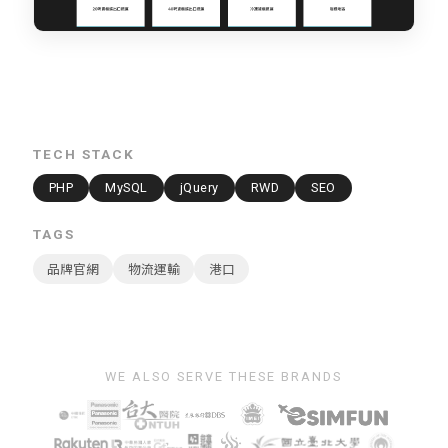
TECH STACK
PHP
MySQL
jQuery
RWD
SEO
TAGS
品牌官網
物流運輸
港口
WE ALSO SERVE THESE BRANDS